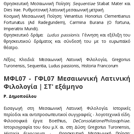
Θρησκευτική Μεσαιωνική Ποίηση:
Sequentiae
Stabat Mater και
Dies Irae. Ρυθμοτονική λατινική μεσαιωνική μετρική.
Κοσμική Μεσαιωνική Ποίηση: Venantius Honorius Clementianus
Fortunatus (Ad Radegundem), Carmina Burana (O fortuna,
Imperatrix Mundi).
Θρησκευτικό δράμα:
Ludus passionis
. Γέννηση και εξέλιξη του
θρησκευτικού δράματος και σύνδεσή του με το ευρωπαϊκό
θέατρο.
Λέξεις Κλειδιά: Μεσαιωνική Λατινική Φιλολογία, Gregorius
Turonensis, Sequentia, Ludus passionis, Historia Francorum
ΜΦL07 - ΓΦL07 Μεσαιωνική Λατινική
Φιλολογία | ΣΤ' εξάμηνο
Ρ. Δημοπούλου
Εισαγωγή στη Μεσαιωνική Λατινική Φιλολογία. Ιστορικές
περίοδοι και αντιπροσωπευτικοί συγγραφείς - λογοτεχνικά είδη.
Φιλοσοφικά έργα: Boethius,
De
Consolatione
Philosophiae
.
Ιστοριογραφία του 6ου μ.Χ. αι. στη Δύση: Gregorius Turonensis,
Historia Francorum
, · Θρησκευτική Μεσαιωνική Ποίηση: