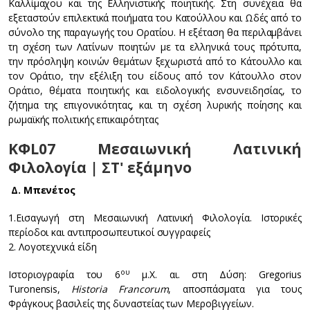
Καλλίμαχου και της Ελληνιστικής ποιητικής. Στη συνέχεια θα
εξεταστούν επιλεκτικά ποιήματα του Κατούλλου και Ωδές από το
σύνολο της παραγωγής του Ορατίου. Η εξέταση θα περιλαμβάνει
τη σχέση των Λατίνων ποιητών με τα ελληνικά τους πρότυπα,
την πρόσληψη κοινών θεμάτων ξεχωριστά από το Κάτουλλο και
τον Οράτιο, την εξέλιξη του είδους από τον Κάτουλλο στον
Οράτιο, θέματα ποιητικής και ειδολογικής ενσυνειδησίας, το
ζήτημα της επιγονικότητας, και τη σχέση λυρικής ποίησης και
ρωμαϊκής πολιτικής επικαιρότητας
ΚΦL07 Μεσαιωνική Λατινική
Φιλολογία | ΣΤ' εξάμηνο
Δ. Μπενέτος
1.Εισαγωγή στη Μεσαιωνική Λατινική Φιλολογία. Ιστορικές
περίοδοι και αντιπροσωπευτικοί συγγραφείς
2. Λογοτεχνικά είδη
ου
Ιστοριογραφία του 6
μ.Χ. αι. στη Δύση: Gregorius
Turonensis,
Historia Francorum
, αποσπάσματα για τους
Φράγκους βασιλείς της δυναστείας των Μεροβιγγείων.