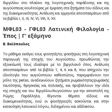
Βιργιλίου στο πλαίσιο της λογοτεχνικής παράδοσης και της
αυγούστειας κουλτούρας με έμφαση στα ζητήματα του είδους και
της διακειμενικότητας. Ανάλυση και ερμηνεία αποσπασμάτων από
τα βιβλία I, II, III, IV, VI, VIII, X, XII.
ΜΦL03 - ΓΦL03 Λατινική Φιλολογία -
Έπος | Γ' εξάμηνο
Β. Βαϊόπουλος
To μάθημα εισάγει τους φοιτητές/τις φοιτήτριες στη λογοτεχνική
παραγωγή της εποχής του Αυγούστου, προωθώντας την
εξοικείωσή τους ιδιαίτερα με το βιργιλιανό έπος. Ανάλυση
αποσπασμάτων από τα βιβλία 1, 4, 6 και 8, που απηχούν την
ιδεολογία του αυγούστειου καθεστώτος, παρεμφαίνουν τον
ρόλο της pietas, αναδεικνύουν ζητήματα ρωμαϊκότητας/ρωμαϊκής
ταυτότητας, θρησκείας και πολιτικής, και προβάλλουν την ιδέα
της εποχής και του Βιργιλίου/Αυγούστου για την αποστολή της
Ρώμης. Παράλληλα, θίγονται θέματα είδους και
διακειμενικότητας, ενώ οι φοιτήτριες/ές ασκούνται και στην
κατανόηση λατινικού λόγου, διδαγμένου και αδίδακτου.