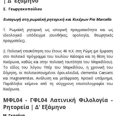
| Δ' εξάμηνο
Σ. Γεωργακοπούλου
Εισαγωγή στη ρωμαϊκή ρητορική και Κικέρων Pro Marcello
1. Ρωμαϊκή ρητορική ως ιστορική πραγματικότητα και ως
ιδεολογικό υπόδειγμα (συνθήκες, ορολογία, θεωρητικές
πραγματείες).
2. Πολιτική επισκόπηση του έτους 46 π.Χ. στη Ρώμη (με έμφαση
στο πολιτικό πρόγραμμα του Ιουλίου Καίσαρα και τη θέση του
Κικέρωνα, καθώς και στην πολιτική ταυτότητα του Μαρκέλλου).
Το είδος του λόγου Υπέρ του Μαρκέλλου, η χρονική του
δόμηση, οι πολιτικοποιημένοι όροι-κλειδιά, clementia Caesaris
και magnanimitas. Ανάλυση και μετάφραση. Κριτικό υπόμνημα.
Παράλληλα κείμενα από τη σύγχρονη επιστολογραφία του
Κικέρωνα.
ΜΦL04 - ΓΦL04 Λατινική Φιλολογία -
Ρητορεία | Δ' Εξάμηνο
Μ. Γκαράνη