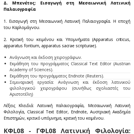
Δ. Μπενέτος: Εισαγωγή στη Μεσαιωνική Λατινική
Παλαιογραφία
1. Εισαγωγή στη Μεσαιωνική Λατινική Παλαιογραφία. Η εποχή
του Καρλομάγνου.
2. Κριτική του κειμένου και Υπομνήματα (Apparatus criticus,
apparatus fontium, apparatus sacrae scripturae).
Ανάγνωση και έκδοση χειρογράφων.
Εκμάθηση του προγράμματος Classical Text Editor (Austrian
Academy of Sciences).
Εκμάθηση του προγράμματος Endnote (Reuters).
Σεμιναριακή εργασία: Ανάγνωση και έκδοση λατινικού
φιλολογικού χειρογράφου (συνήθως σχολιαστές του
Αριστοτέλη)
Λέξεις Κλειδιά: Λατινική παλαιογραφία, Μεσαιωνική Λατινική
Φιλολογία, Classical Text Editor, Endnote, Αυστριακή Ακαδημία
Επιστημών, κριτικό υπόμνημα, κριτική του κειμένου.
ΚΦL08 - ΓΦL08 Λατινική Φιλολογία: