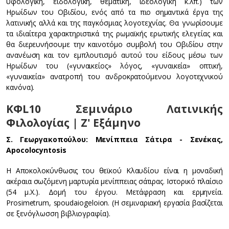
υφολογική, ειδολογική, θεματική, ιδεολογική κ.λπ.) των
Ηρωίδων του Οβιδίου, ενός από τα πιο σημαντικά έργα της
λατινικής αλλά και της παγκόσμιας λογοτεχνίας. Θα γνωρίσουμε
τα ιδιαίτερα χαρακτηριστικά της ρωμαϊκής ερωτικής ελεγείας και
θα διερευνήσουμε την καινοτόμο συμβολή του Οβιδίου στην
ανανέωση και τον εμπλουτισμό αυτού του είδους μέσω των
Ηρωίδων του («γυναικείος» λόγος, «γυναικεία» οπτική,
«γυναικεία» ανατροπή του ανδροκρατούμενου λογοτεχνικού
κανόνα).
ΚΦL10 Σεμινάριο Λατινικής
Φιλολογίας | Ζ' Εξάμηνο
Σ. Γεωργακοπούλου: Μενίππεια Σάτιρα - Σενέκας,
Apocolocyntosis
Η Αποκολοκύνθωσις του θεϊκού Κλαυδίου είναι η μοναδική
ακέραια σωζόμενη μαρτυρία μενίππειας σάτιρας. Ιστορικό πλαίσιο
(54 μ.Χ.). Δομή του έργου. Μετάφραση και ερμηνεία.
Prosimetrum, spoudaiogeloion. (Η σεμιναριακή εργασία βασίζεται
σε ξενόγλωσση βιβλιογραφία).