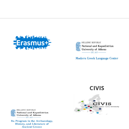
Modern Greek
Language Center
BA Program in the
Archaeology,
History and
CIVIS
Literature of
Ancient Greeced