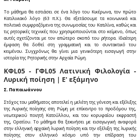
Το μάθημα θα εστιάσει σε ένα λόγο του Κικέρωνα, τον πρώτο
Κατιλινιακό λόγο (63 π.Χ.). Θα εξετάσουμε τα κοινωνικά και
πολιτικά συμφραζόμενα της συνωμοσίας του Κατιλίνα, καθώς και
τις ρητορικές τεχνικές που χρησιμοποιούνται στο κείμενο, όπως
αυτές σχετίζονται με τον απώτερο σκοπό του ρήτορα. Ιδιαίτερη
έμφαση θα δοθεί στη γραμματική και το συντακτικό του
κειμένου. Συγχρόνως θα γίνει μια γενικότερη εισαγωγή στην
ιστορία της Ρητορικής στην Αρχαία Ρώμη.
ΚΦL05 - ΓΦL05 Λατινική Φιλολογία -
Λυρική ποίηση | Ε' εξάμηνο
Σ. Παπαιωάννου
Στόχος του μαθήματος αποτελεί η μελέτη της γένεση και εξέλιξης
της Λυρικής ποίησης στη Ρώμη με επίκεντρο το προδόμου της,
νεωτερικού ποιητή Κατούλλου, και του κορυφαίου εκφραστή
της, Ορατίου. Το μάθημα θα ξεκινήσει με εισαγωγική αναφορά
στην ελληνική αρχαϊκή λυρική ποίηση και την εξέλιξη της λυρικής
ποίησης στον ελληνικό κόσμο υπό την επίδραση του