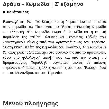
Δράμα – Κωμωδία | Ζ' εξάμηνο
Β. Βαιόπουλος
Εισαγωγή στο Ρωμαϊκό Θέατρο και τη Ρωμαϊκή Κωμωδία, ειδικά
στην κωμωδία του Τίτου Μάκκιου Πλαύτου. Ρωμαϊκή Κωμωδία
και Ελληνική Νέα Κωμωδία. Ρωμαϊκή Κωμωδία και η κωμική
παράδοση της Ιταλίας. Πλαύτος και Τερέντιος. Εξέλιξη του
λογοτεχνικού είδους από τον Αριστοφάνη ως τον Τερέντιο.
Συστηματική μελέτη της κωμωδίας του Πλαύτου,
Miles
Gloriosus
(Ο Καυχησιάρης Στρατιώτης) στο σύνολό της από το πρωτότυπο,
τόσο από φιλολογική άποψη όσο και από την οπτική της
δραματουργίας. Παράλληλη, συγκριτική μελέτη με επιλογή
κειμένων από διάφορες άλλες κωμωδίες τόσο του Πλαύτου, όσο
και του Μενάνδρου και του Τερεντίου.
Μενού πλοήγησης