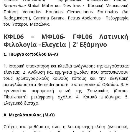
Sequentiae
Stabat Mater και Dies Irae. · Κοσμική Μεσαιωνική
Ποίηση: Venantius Honorius Clementianus Fortunatus (Ad
Radegundem), Carmina Burana, Petrus Abelardus · Πεζογραφία
του Ύστερου Μεσαίωνα.
ΚΦL06 – ΜΦL06- ΓΦL06 Λατινική
Φιλολογία –Ελεγεία | Ζ' Εξάμηνο
Σ. Γεωργακοπούλου (Α-Λ)
1. Ιστορική επισκόπηση και κλειδιά ανάγνωσης της αυγούστειας
ελεγείας. 2. Ανάλυση και ερμηνεία χωρίων που αποτυπώνουν
τους ερωτογραφικούς κοινούς τόπους και την ελεγειακή
μεταγλώσσα στα Remedia amoris του επιγονικού Οβιδίου. 3. Η
«γυναικεία» πειραματική φωνή της Σουλπικίας (Corpus
Tibullianum): μετάφραση, σχόλια. 4. Κριτικό υπόμνημα. 5.
Ελεγειακό δίστιχο.
Α. Μιχαλόπουλος (Μ-Ω)
Στόχος του μαθήματος είναι η λεπτομερής μελέτη (γλωσσική,