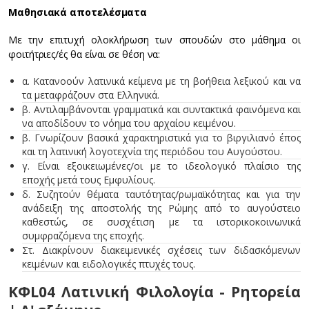
Μαθησιακά αποτελέσματα
Με την επιτυχή ολοκλήρωση των σπουδών στο μάθημα οι
φοιτήτριες/ές θα είναι σε θέση να:
α. Κατανοούν λατινικά κείμενα με τη βοήθεια λεξικού και να
τα μεταφράζουν στα Ελληνικά.
β. Αντιλαμβάνονται γραμματικά και συντακτικά φαινόμενα και
να αποδίδουν το νόημα του αρχαίου κειμένου.
β. Γνωρίζουν βασικά χαρακτηριστικά για το βιργιλιανό έπος
και τη λατινική λογοτεχνία της περιόδου του Αυγούστου.
γ. Είναι εξοικειωμένες/οι με το ιδεολογικό πλαίσιο της
εποχής μετά τους Εμφυλίους.
δ. Συζητούν θέματα ταυτότητας/ρωμαϊκότητας και για την
ανάδειξη της αποστολής της Ρώμης από το αυγούστειο
καθεστώς, σε συσχέτιση με τα ιστορικοκοινωνικά
συμφραζόμενα της εποχής.
Στ. Διακρίνουν διακειμενικές σχέσεις των διδασκόμενων
κειμένων και ειδολογικές πτυχές τους.
ΚΦL04 Λατινική Φιλολογία - Ρητορεία