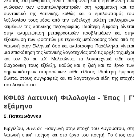
Σκοπός του μαθήματος είναι η διεύρυνση και η εμβάθυνση των
γνώσεων των φοιτητών/φοιτητριών στη γραμματική και το
συντακτικό της Λατινικής, καθώς και ο εμπλουτισμός του
λεξιλογίου τους μέσα από την ενδελεχή μελέτη επιλεγμένων
κειμένων της λατινικής πεζογραφίας. Ιδιαίτερη έμφαση δίνεται
στην αντιμετώπιση μεταφραστικών προβλημάτων και στην
εξοικείωση των φοιτητών με τεχνικές μετάφρασης τόσο από τη
Λατινική στην Ελληνική όσο και αντίστροφα. Παράλληλα, γίνεται
μια επισκόπηση της λατινικής λογοτεχνίας από τις αρχές της μέχρι
και τον 2ο αι. μ.Χ. Μελετώνται τα λογοτεχνικά είδη στη
διαχρονική τους εξέλιξη, καθώς και η ζωή και το έργο των
σημαντικότερων εκπροσώπων κάθε είδους. Ιδιαίτερη έμφαση
δίνεται στους συγγραφείς και τα λογοτεχνικά είδη της εποχής
του Αυγούστου.
ΚΦL03 Λατινική Φιλολογία - Έπος | Γ'
εξάμηνο
Σ. Παπαιωάννου
Βιργιλίου,
Αινειάς
. Εισαγωγή στην εποχή του Αυγούστου, στη
λατινική επική ποίηση και στο έργο του ποιητή. Το έπος του